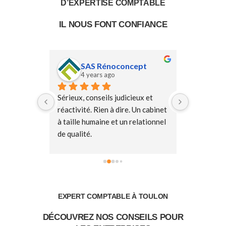
D’EXPERTISE COMPTABLE
IL NOUS FONT CONFIANCE
SAS Rénoconcept
4 years ago
4 y
ble très 
Sérieux, conseils judicieux et 
Cabinet pr
f.
réactivité. Rien à dire. Un cabinet 
et dynamiq
nt
à taille humaine et un relationnel 
notre déma
de qualité.
accompagn
Je recommande fortement.
proximité 
mettre en 
EXPERT COMPTABLE À TOULON
DÉCOUVREZ NOS CONSEILS POUR